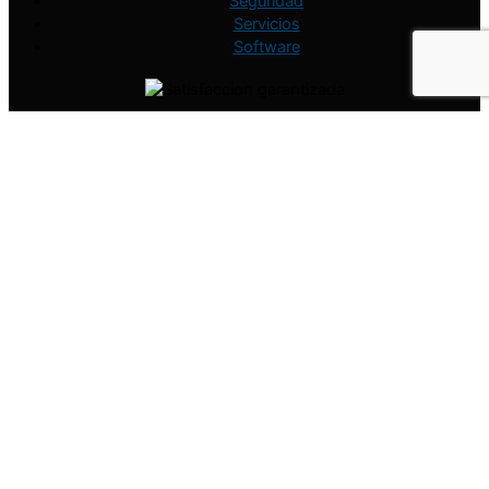
Seguridad
Servicios
Software
Usamos cookies en nuestro sitio web para brindarle la
experiencia más relevante recordando sus preferencias y
visitas repetidas. Al hacer clic en "Aceptar todo", acepta el uso
de TODAS las cookies. Sin embargo, puede visitar "Configurar
cookies" para proporcionar un consentimiento controlado.
Configurar Cookies
Aceptar Todo
Cerrar
Resumen de Privacidad
La Web de SoportePcData utiliza cookies para mejorar su
experiencia mientras navega por el sitio web. De estas, las