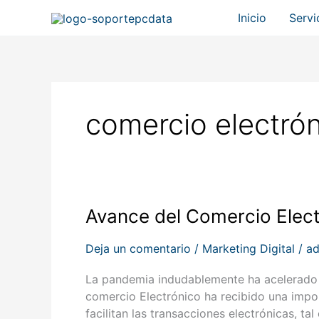
Ir
Inicio
Servi
al
contenido
comercio electró
Avance
Avance del Comercio Elect
del
Comercio
Deja un comentario
/
Marketing Digital
/
a
Electrónico
La pandemia indudablemente ha acelerado l
en
comercio Electrónico ha recibido una impo
el
facilitan las transacciones electrónicas, t
Perú