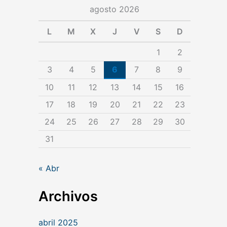
agosto 2026
a
L
M
X
J
V
S
D
1
2
3
4
5
6
7
8
9
10
11
12
13
14
15
16
17
18
19
20
21
22
23
24
25
26
27
28
29
30
31
« Abr
Archivos
abril 2025