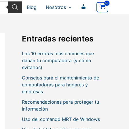
Blog
Nosotros
M
i
Entradas recientes
c
Los 10 errores más comunes que
u
dañan tu computadora (y cómo
evitarlos)
e
Consejos para el mantenimiento de
computadoras para hogares y
n
empresas.
t
Recomendaciones para proteger tu
información
a
Uso del comando MRT de Windows