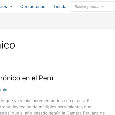
Búsqueda
cios
Contáctenos
Tienda
de
productos
nico
rónico en el Perú
dmin
o que ya venia incrementándose en el país. El
rtante inyección de múltiples herramientas que
al es así que el año pasado según la Cámara Peruana de