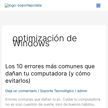
Ir
al
contenido
optimización de
Windows
Los
Los 10 errores más comunes que
10
dañan tu computadora (y cómo
errores
evitarlos)
más
comunes
que
Deja un comentario
/
Soporte Tecnológico
/
admin
dañan
Errores comunes que dañan tu pc. Cuidar tu computadora
tu
no es solo cuestión de suerte, sino de buenos hábitos.
computadora