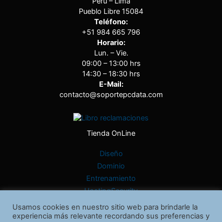
Perú – Lima
Pueblo Libre 15084
Teléfono:
+51 984 665 796
Horario:
Lun. – Vie.
09:00 – 13:00 hrs
14:30 – 18:30 hrs
E-Mail:
contacto@soportepcdata.com
Tienda OnLine
Diseño
Dominio
Entrenamiento
HostingSecurity
Producto
Usamos cookies en nuestro sitio web para brindarle la
Promoción
experiencia más relevante recordando sus preferencias y