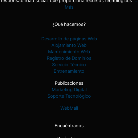
responsabilidad social, que proporciona recursos tecnológicos
…
o
Más
r
:
¿Qué hacemos?
Desarrollo de páginas Web
Alojamiento Web
Mantenimiento Web
Registro de Dominios
Servicio Técnico
Entrenamiento
Publicaciones
Marketing Digital
Soporte Tecnológico
WebMail
Encuéntranos