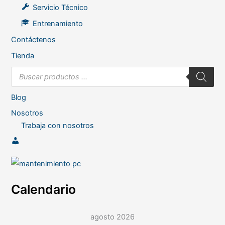
Servicio Técnico
Entrenamiento
Contáctenos
Tienda
B
ú
s
q
Blog
u
e
d
Nosotros
a
Trabaja con nosotros
d
e
p
M
r
i
o
d
c
u
u
c
t
e
Calendario
o
n
s
t
a
agosto 2026